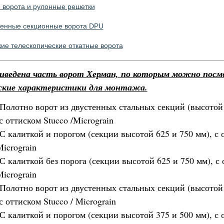
 ворота и рулонные решетки
нные секционные ворота DPU
ие телескопические откатные ворота
риведена часть ворот Херман, по которым можно пос
ские характеристики для монтажа.
Полотно ворот из двустенных стальных секций (высотой
с оттиском Stucco /Micrograin
С калиткой и порогом (секции высотой 625 и 750 мм), с 
Micrograin
С калиткой без порога (секции высотой 625 и 750 мм), с
Micrograin
Полотно ворот из двустенных стальных секций (высотой
с оттиском Stucco / Micrograin
С калиткой и порогом (секции высотой 375 и 500 мм), с 