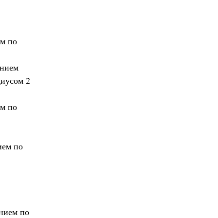
м по
ением
иусом 2
м по
ием по
нием по