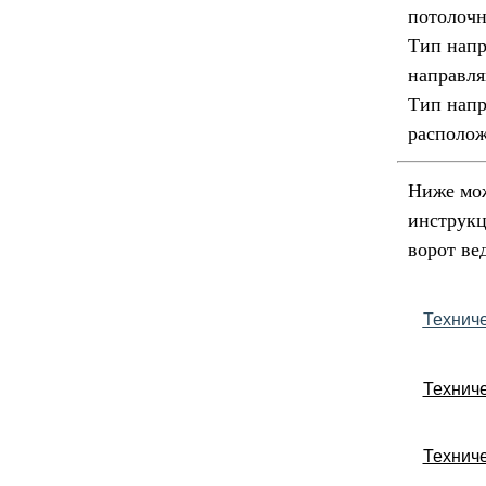
потолоч
Тип нап
направля
Тип нап
располо
Ниже мож
инструкц
ворот ве
Технич
Техниче
Технич