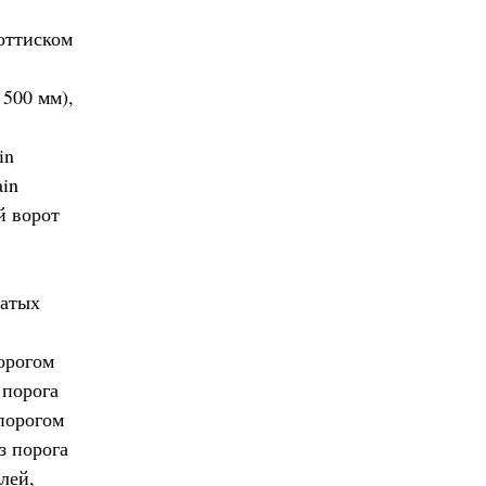
 оттиском
500 мм),
in
in
й ворот
чатых
орогом
 порога
порогом
з порога
лей,