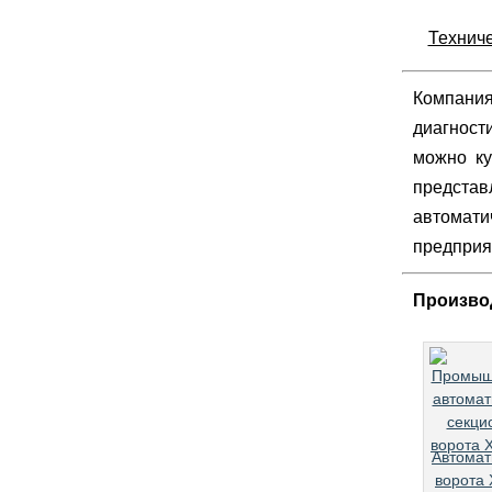
Техниче
Компания
диагност
можно ку
представ
автомати
предприят
Произво
Автомат
ворота