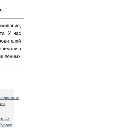
ко
уживание,
ти. У нас
водителей
 вниманию
мышленных
стные
Dynaco