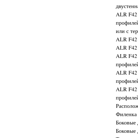
двустенн
ALR F42 
профилей
или с те
ALR F42 
ALR F42 
ALR F42 
профиле
ALR F42 
профиле
ALR F42 
профиле
Располож
Филенка 
Боковые 
Боковые 