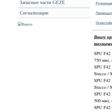
Запасные части GEZE
Рулонные
Сигнализации
Промышле
Огнестойк
Внизу п
техниче
SPU F42 
750 мм), 
SPU F42 
Stucco / 
SPU F42 
Stucco / 
SPU F42 
500 мм), 
SPU F42 