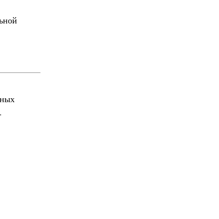
ьной
нных
.