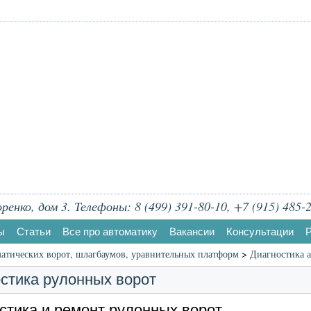
енко, дом 3. Телефоны: 8 (499) 391-80-10, +7 (915) 485-2
ы
Статьи
Все про автоматику
Вакансии
Консультации
Р
атических ворот, шлагбаумов, уравнительных платформ
>
Диагностика а
стика рулонных ворот
стика и ремонт рулонных ворот.