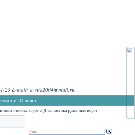
1-23 E-mail: a-vita2004@mail.ru
емонт и ТО ворот
втоматических ворот
>
Диагностика рулонных ворот