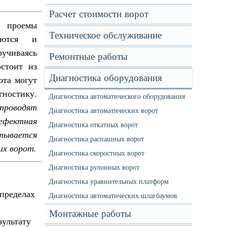
Расчет стоимости ворот
в проемы
Техническое обслуживание
аются и
ручиваясь
Ремонтные работы
стоит из
Диагностика оборудования
ота могут
гностику.
Диагностика автоматического оборудования
проводят
Диагностика автоматических ворот
ефектная
Диагностика откатных ворот
итывается
Диагностика распашных ворот
их ворот.
Диагностика скоростных ворот
Диагностика рулонных ворот
Диагностика уравнительных платформ
 пределах
Диагностика автоматических шлагбаумов
Монтажные работы
зультату