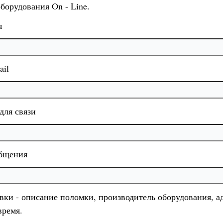
оборудования On - Line.
я
il
для связи
общения
явки - описание поломки, производитель оборудования, ад
время.