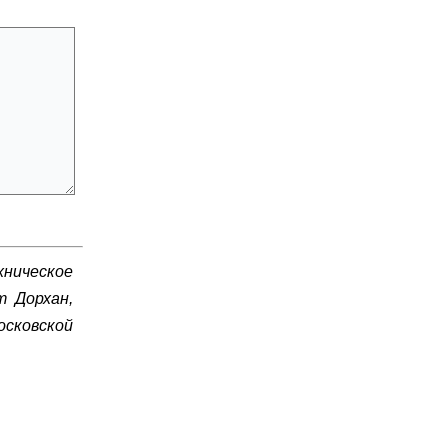
ческое
т Дорхан,
сковской