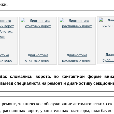
ики.
Диаг
стика
Диагностика
Диагностика
рулонн
ых ворот
откатных ворот
распашных ворот
Вас сломались ворота, по контактной форме вни
 выезд специалиста на ремонт и
диагностику
секционн
а ремонт, техническое обслуживание автоматических се
, распашных ворот, уранительных платформ, шлагбаумо