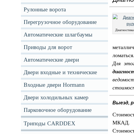
Рулонные ворота
Перегрузочное оборудование
Диагностика
Автоматические шлагбаумы
металлич
Приводы для ворот
ломаться
Автоматические двери
Для это
диагнос
Двери входные и технические
ведомост
Входные двери Hormann
стоимост
Двери холодильных камер
Выезд, 
Парковочное оборудование
Стоимост
МКАД.
Триподы CARDDEX
Стоимост