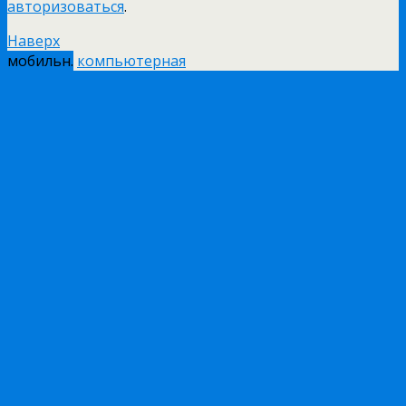
авторизоваться
.
Наверх
мобильн.
компьютерная