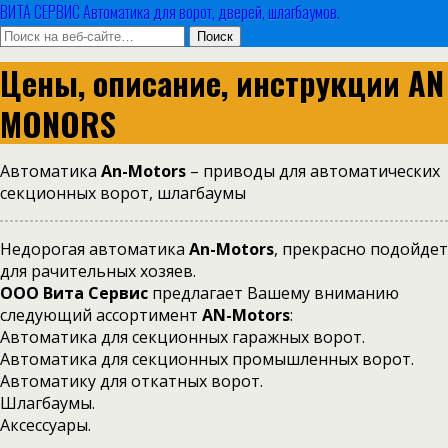
ВИТА СЕРВИС Автоматика для ворот, дверей, шлагбаумов.
Цены, описание, инструкции AN
MONORS
Автоматика
An-Motors
– приводы для автоматических
секционных ворот, шлагбаумы
Недорогая автоматика
An-Motors
, прекрасно подойдет
для рачительных хозяев.
ООО Вита Сервис
предлагает Вашему вниманию
следующий ассортимент
AN-Motors
:
Автоматика для секционных гаражных ворот.
Автоматика для секционных промышленных ворот.
Автоматику для откатных ворот.
Шлагбаумы.
Аксессуары.