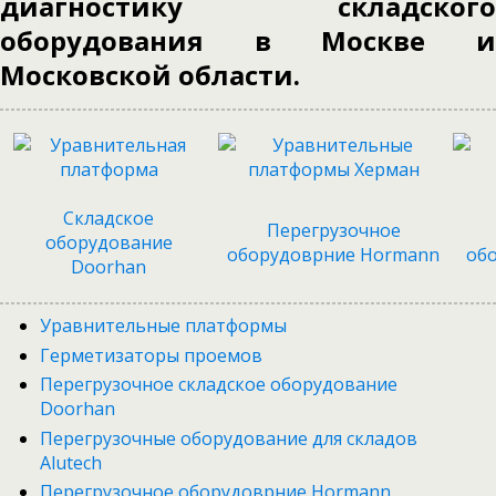
диагностику складского
оборудования в Москве и
Московской области.
Cкладское
Перегрузочное
оборудование
оборудоврние Hormann
обо
Doorhan
Уравнительные платформы
Герметизаторы проемов
Перегрузочное складское оборудование
Doorhan
Перегрузочные оборудование для складов
Alutech
Перегрузочное оборудоврние Hormann