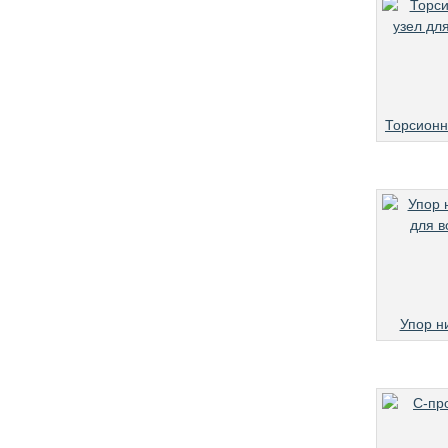
Торсионн
Упор н