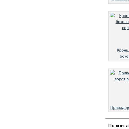
Кронш
боко
Привод д
По конта