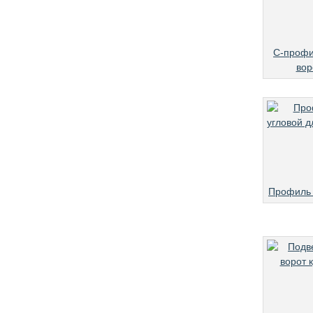
С-профи
вор
Профиль 