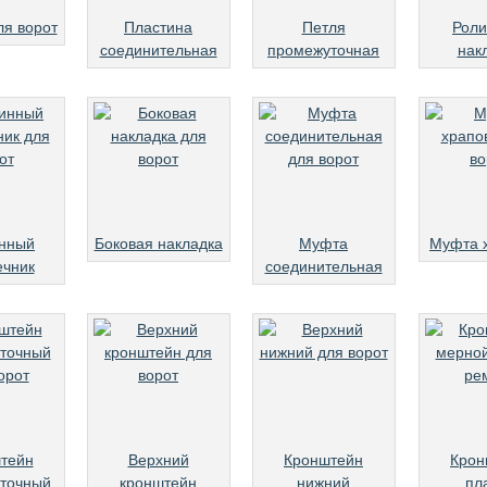
ля ворот
Пластина
Петля
Роли
соединительная
промежуточная
нак
нный
Боковая накладка
Муфта
Муфта 
ечник
соединительная
тейн
Верхний
Кронштейн
Крон
точный
кронштейн
нижний
пл