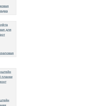
ковая
ладка
храповая
штейн
анки