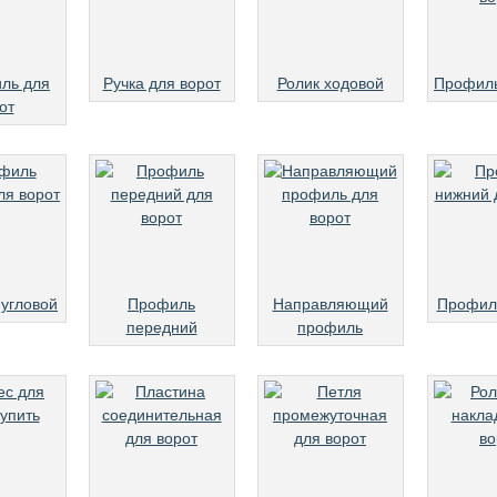
ль для
Ручка для ворот
Ролик ходовой
Профиль
от
угловой
Профиль
Направляющий
Профил
передний
профиль