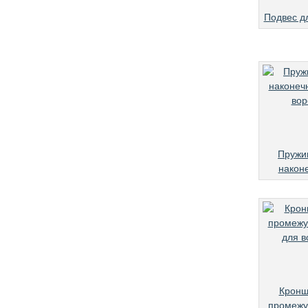
Подвес д
Пружи
након
Кронш
промежу