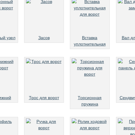
ый узел
Засов
Вставка
Вал дл
уплотнительная
ижний
Трос для ворот
Торсионная
Сендви
пружина