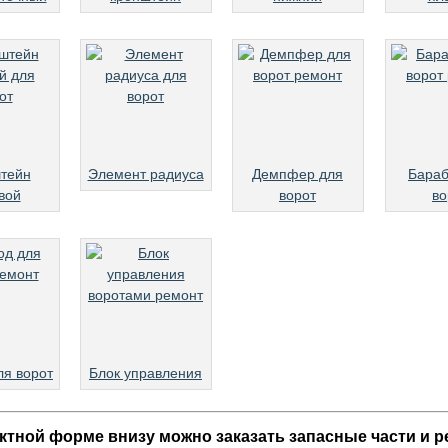
тейн
Элемент радиуса
Демпфер для
Бараб
вой
ворот
во
ля ворот
Блок управления
ктной форме внизу можно заказать запасные части и 