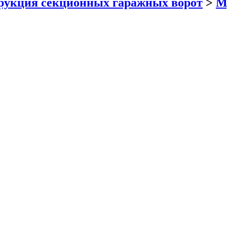
рукция секционных гаражных ворот
>
М