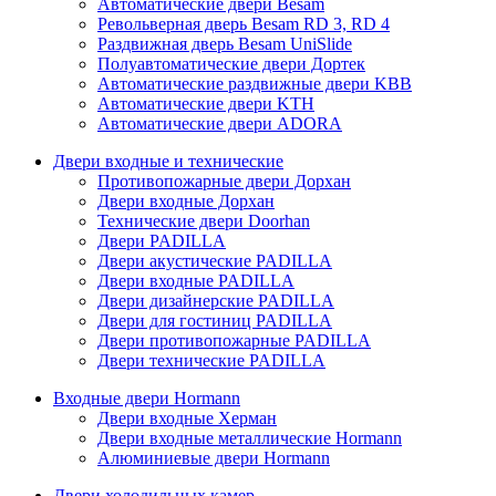
Автоматические двери Besam
Револьверная дверь Besam RD 3, RD 4
Раздвижная дверь Besam UniSlide
Полуавтоматические двери Дортек
Автоматические раздвижные двери KBB
Автоматические двери KTH
Автоматические двери ADORA
Двери входные и технические
Противопожарные двери Дорхан
Двери входные Дорхан
Технические двери Doorhan
Двери PADILLA
Двери акустические PADILLA
Двери входные PADILLA
Двери дизайнерские PADILLA
Двери для гостиниц PADILLA
Двери противопожарные PADILLA
Двери технические PADILLA
Входные двери Hormann
Двери входные Херман
Двери входные металлические Hormann
Алюминиевые двери Hormann
Двери холодильных камер