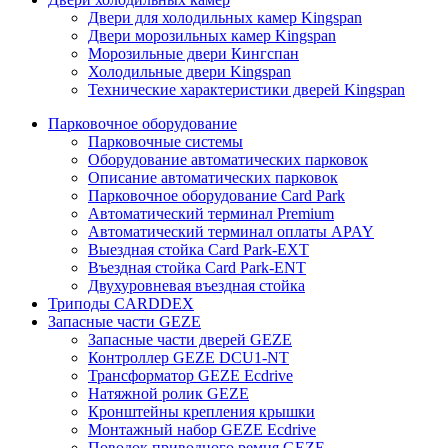
Двери для холодильных камер Kingspan
Двери морозильных камер Kingspan
Морозильные двери Кингспан
Холодильные двери Kingspan
Технические характеристики дверей Kingspan
Парковочное оборудование
Парковочные системы
Оборудование автоматических парковок
Описание автоматических парковок
Парковочное оборудование Card Park
Автоматический терминал Premium
Автоматический терминал оплаты APAY
Выездная стойка Card Park-EXT
Въездная стойка Card Park-ENT
Двухуровневая въездная стойка
Триподы CARDDEX
Запасные части GEZE
Запасные части дверей GEZE
Контроллер GEZE DCU1-NT
Трансформатор GEZE Ecdrive
Натяжной ролик GEZE
Кронштейны крепления крышки
Монтажный набор GEZE Eсdrive
Поводок приводного ремня GEZE