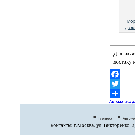
Мор
двер
Для зака
доствку 
Facebook
Twitter
Отправить
Автоматика д
•
•
Главная
Автома
Контакты: г.Москва, ул. Викторенко, д