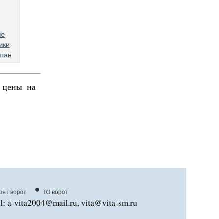
ие
ики
спан
, цены на
•
онт ворот
ТО ворот
l: a-vita2004@mail.ru, vita@vita-sm.ru