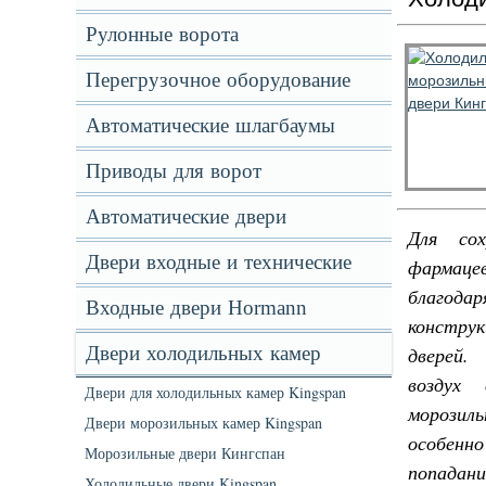
Рулонные ворота
Перегрузочное оборудование
Автоматические шлагбаумы
Приводы для ворот
Автоматические двери
Для сох
Двери входные и технические
фармацев
благод
Входные двери Hormann
констру
Двери холодильных камер
дверей.
воздух 
Двери для холодильных камер Kingspan
морозил
Двери морозильных камер Kingspan
особен
Морозильные двери Кингспан
попадани
Холодильные двери Kingspan