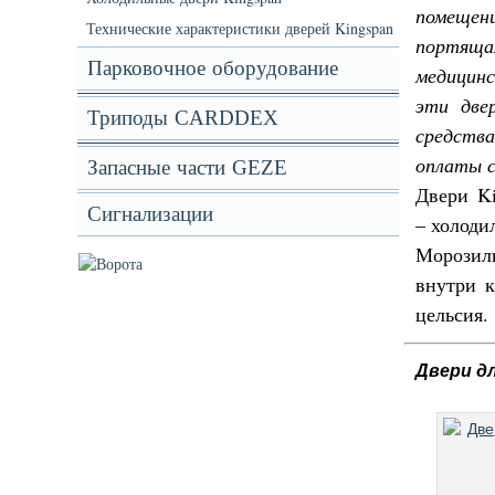
помещен
Технические характеристики дверей Kingspan
портя
Парковочное оборудование
медицинс
эти две
Триподы CARDDEX
средства
оплаты с
Запасные части GEZE
Двери Ki
Сигнализации
– холоди
Морозиль
внутри к
цельсия.
Двери д