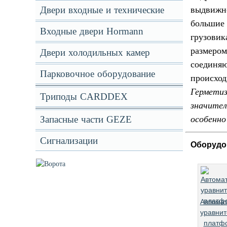
выдвижн
Двери входные и технические
большие
Входные двери Hormann
грузовик
размеро
Двери холодильных камер
соедин
Парковочное оборудование
происход
Гермети
Триподы CARDDEX
значите
особенно
Запасные части GEZE
Сигнализации
Оборудов
Автомат
уравни
платф