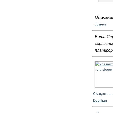
Описания
ссылке
Вита Сер
сервисн
платформ
Cкладское 
Doorhan