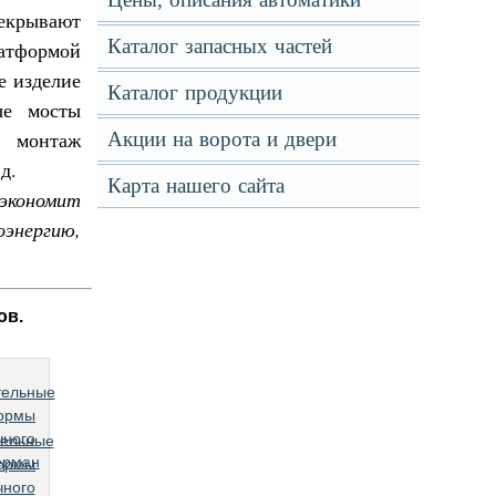
екрывают
Каталог запасных частей
атформой
е изделие
Каталог продукции
ые мосты
 монтаж
Акции на ворота и двери
д.
Карта нашего сайта
экономит
энергию,
ов.
тельные
ормы
чного