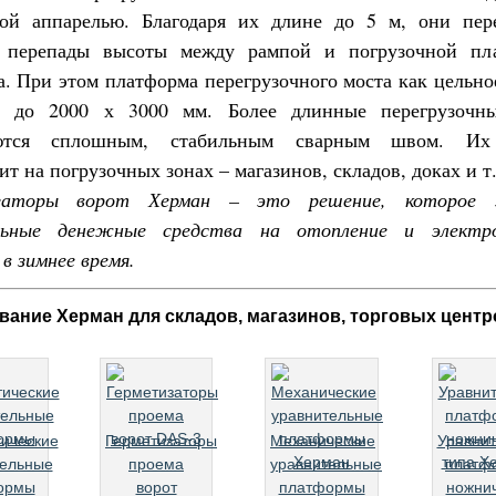
ой аппарелью. Благодаря их длине до 5 м, они пер
 перепады высоты между рампой и погрузочной пл
а. При этом платформа перегрузочного моста как цельно
м до 2000 х 3000 мм. Более длинные перегрузочн
яются сплошным, стабильным сварным швом. Их
ит на погрузочных зонах – магазинов, складов, доках и т.
заторы ворот Херман – это решение, которое 
льные денежные средства на отопление и электро
 в зимнее время.
ание Херман для складов, магазинов, торговых центр
ические
Герметизаторы
Механические
Уравни
тельные
проема
уравнительные
платф
ормы
ворот
платформы
ножни