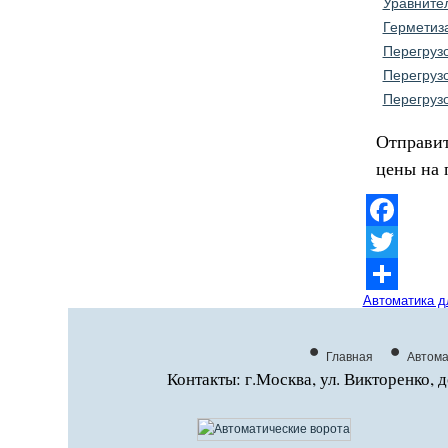
Уравните
Герметиз
Перегруз
Перегруз
Перегруз
Отправит
цены на 
Facebook
Twitter
Отправить
Автоматика д
•
•
Главная
Автома
Контакты: г.Москва, ул. Викторенко, д