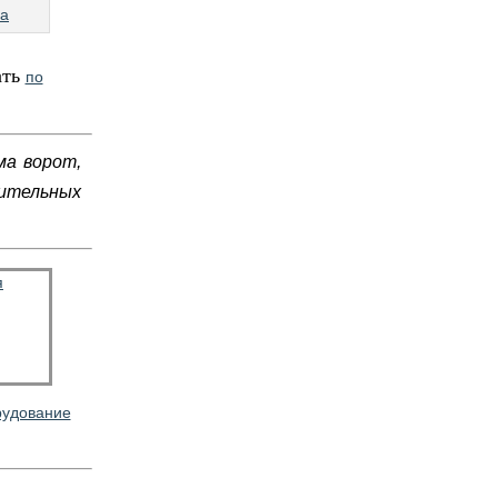
па
ать
по
ма ворот,
ительных
рудование