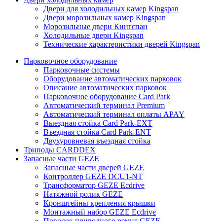
Двери для холодильных камер Kingspan
Двери морозильных камер Kingspan
Морозильные двери Кингспан
Холодильные двери Kingspan
Технические характеристики дверей Kingspan
Парковочное оборудование
Парковочные системы
Оборудование автоматических парковок
Описание автоматических парковок
Парковочное оборудование Card Park
Автоматический терминал Premium
Автоматический терминал оплаты APAY
Выездная стойка Card Park-EXT
Въездная стойка Card Park-ENT
Двухуровневая въездная стойка
Триподы CARDDEX
Запасные части GEZE
Запасные части дверей GEZE
Контроллер GEZE DCU1-NT
Трансформатор GEZE Ecdrive
Натяжной ролик GEZE
Кронштейны крепления крышки
Монтажный набор GEZE Eсdrive
Поводок приводного ремня GEZE