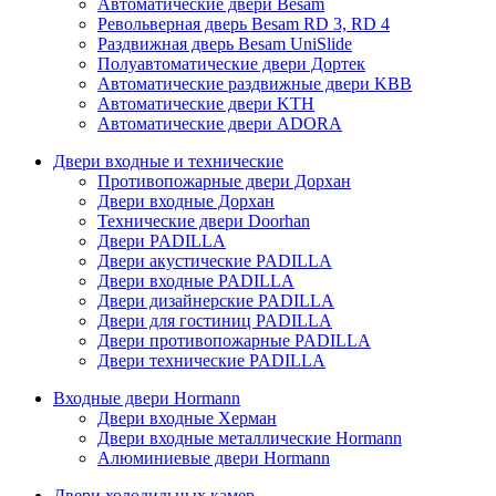
Автоматические двери Besam
Револьверная дверь Besam RD 3, RD 4
Раздвижная дверь Besam UniSlide
Полуавтоматические двери Дортек
Автоматические раздвижные двери KBB
Автоматические двери KTH
Автоматические двери ADORA
Двери входные и технические
Противопожарные двери Дорхан
Двери входные Дорхан
Технические двери Doorhan
Двери PADILLA
Двери акустические PADILLA
Двери входные PADILLA
Двери дизайнерские PADILLA
Двери для гостиниц PADILLA
Двери противопожарные PADILLA
Двери технические PADILLA
Входные двери Hormann
Двери входные Херман
Двери входные металлические Hormann
Алюминиевые двери Hormann
Двери холодильных камер