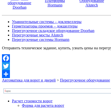
Платформы
Оборудование
оборудование
Hormann
Alutech
Doorhan
Уравнительные системы – доклевеллеры
Герметизаторы проемов – докшелтеры
Перегрузочное складское оборудование Doorhan
Перегрузочные мосты Alutech
Перегрузочные системы Hormann
Отправить техническое задание, купить, узнать цены на перег
Facebook
Twitter
Автоматика для ворот и дверей
>
Перегрузочное оборудование
Отправить
Расчет стоимости ворот
Форма для расчета ворот