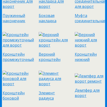
Пружинный
Боковая
Муфта
наконечник
накладка
соединительная
Кронштейн
Верхний
Кронштейн
промежуточный
кронштейн
нижний
Демпфер для
Кронштейн
Элемент
ворот
боковой
радиуса