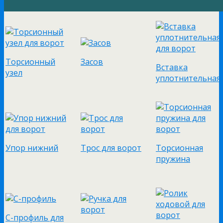
Торсионный
Засов
Вставка
узел
уплотнительная
Упор нижний
Трос для ворот
Торсионная
пружина
С-профиль для