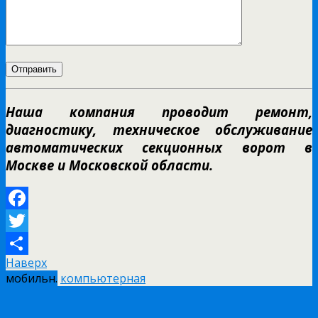
Наша компания проводит ремонт,
диагностику, техническое обслуживание
автоматических секционных ворот в
Москве и Московской области.
Facebook
Twitter
Наверх
Отправить
мобильн.
компьютерная