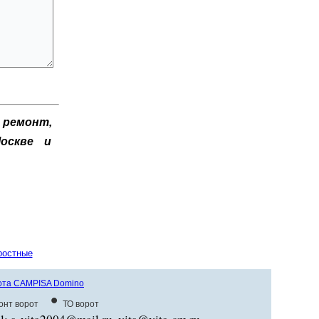
ремонт,
оскве и
ростные
рота CAMPISA Domino
•
онт ворот
ТО ворот