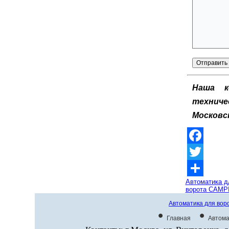
Наша к
технич
Московс
Facebook
Twitter
Отправить
Автоматика д
ворота CAMP
Автоматика для вор
•
•
Главная
Автома