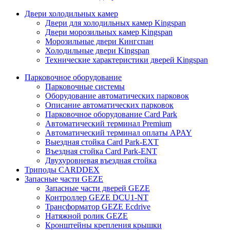
Двери холодильных камер
Двери для холодильных камер Kingspan
Двери морозильных камер Kingspan
Морозильные двери Кингспан
Холодильные двери Kingspan
Технические характеристики дверей Kingspan
Парковочное оборудование
Парковочные системы
Оборудование автоматических парковок
Описание автоматических парковок
Парковочное оборудование Card Park
Автоматический терминал Premium
Автоматический терминал оплаты APAY
Выездная стойка Card Park-EXT
Въездная стойка Card Park-ENT
Двухуровневая въездная стойка
Триподы CARDDEX
Запасные части GEZE
Запасные части дверей GEZE
Контроллер GEZE DCU1-NT
Трансформатор GEZE Ecdrive
Натяжной ролик GEZE
Кронштейны крепления крышки