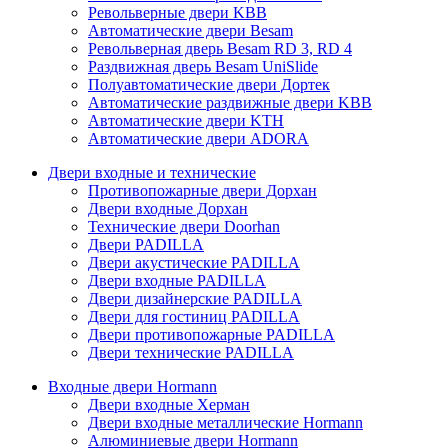
Револьверные двери KBB
Автоматические двери Besam
Револьверная дверь Besam RD 3, RD 4
Раздвижная дверь Besam UniSlide
Полуавтоматические двери Дортек
Автоматические раздвижные двери KBB
Автоматические двери KTH
Автоматические двери ADORA
Двери входные и технические
Противопожарные двери Дорхан
Двери входные Дорхан
Технические двери Doorhan
Двери PADILLA
Двери акустические PADILLA
Двери входные PADILLA
Двери дизайнерские PADILLA
Двери для гостиниц PADILLA
Двери противопожарные PADILLA
Двери технические PADILLA
Входные двери Hormann
Двери входные Херман
Двери входные металлические Hormann
Алюминиевые двери Hormann