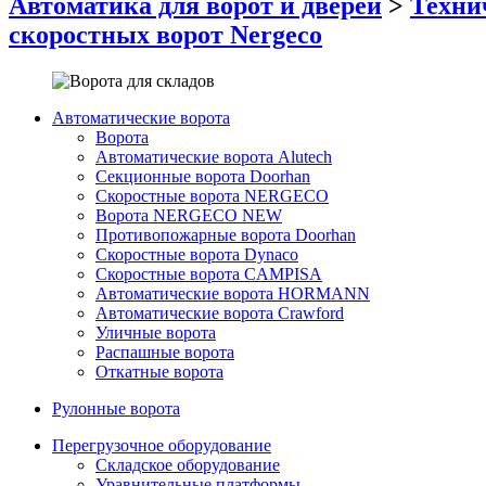
Автоматика для ворот и дверей
>
Техни
скоростных ворот Nergeco
Автоматические ворота
Ворота
Автоматические ворота Alutech
Секционные ворота Doorhan
Скоростные ворота NERGECO
Ворота NERGECO NEW
Противопожарные ворота Doorhan
Скоростные ворота Dynaco
Скоростные ворота CAMPISA
Автоматические ворота HORMANN
Автоматические ворота Crawford
Уличные ворота
Распашные ворота
Откатные ворота
Рулонные ворота
Перегрузочное оборудование
Складское оборудование
Уравнительные платформы