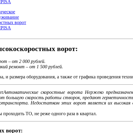
ическое
уживание
остных ворот
PISA
ысокоскоростных ворот:
от – от 2 000 рублей.
кий ремонт – от 1 500 рублей.
, и размера оборудования, а также от графика проведения техни
Автоматические скоростные ворота Нержеко предназначены
меют большую скорость работы створок, предают герметичност
отранспорта. Недостатком этих ворот является их высокая с
 проходить ТО, не реже одного раза в квартал.
х ворот: