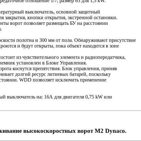
ередаточное отношение 1/7; размер 63 для 1,5 kW.
мпературный выключатель, основной защитный
я закрытия, кнопки открытия, экстренной остановки.
нты ворот позволяет размещать БУ на расстоянии
.
оскости полотна и 300 мм от пола. Обнаруживают присутствие
кроются и будут открыты, пока объект находится в зоне
остоит из чувствительного элемента и радиопередатчика,
иемник установлен в Блоке Управления.
орота коснутся препятствия. Блок управления, приняв
чивает долгий ресурс литиевых батарей, поскольку
остоянии. WDD позволяет исключить применение
й выключатель на: 16А для двигателя 0,75 kW или
уживание высокоскоростных ворот М2 Dynaco.