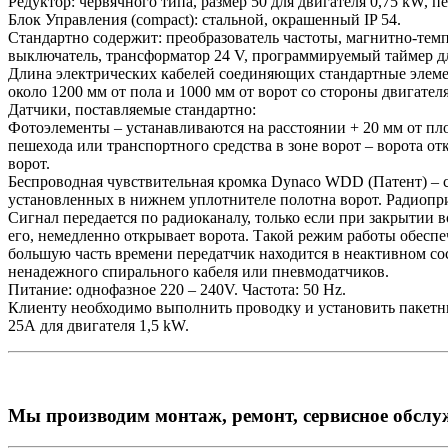
Редуктор: червячного типа, размер 50 для двигателя 0,75 kW, п
Блок Управления (compact): стальной, окрашенный IP 54.
Стандартно содержит: преобразователь частоты, магнитно-те
выключатель, трансформатор 24 V, программируемый таймер дл
Длина электрических кабелей соединяющих стандартные элеме
около 1200 мм от пола и 1000 мм от ворот со стороны двигателя
Датчики, поставляемые стандартно:
Фотоэлементы – устанавливаются на расстоянии + 20 мм от пл
пешехода или транспортного средства в зоне ворот – ворота от
ворот.
Беспроводная чувствительная кромка Dynaco WDD (Патент) – с
установленных в нижнем уплотнителе полотна ворот. Радиопр
Сигнал передается по радиоканалу, только если при закрытии в
его, немедленно открывает ворота. Такой режим работы обеспе
большую часть времени передатчик находится в неактивном с
ненадежного спирального кабеля или пневмодатчиков.
Питание: однофазное 220 – 240V. Частота: 50 Hz.
Клиенту необходимо выполнить проводку и установить пакетны
25А для двигателя 1,5 kW.
Мы производим монтаж, ремонт, сервисное обсл