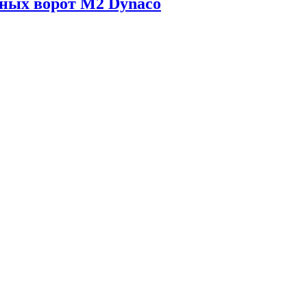
оных ворот М2 Dynaco