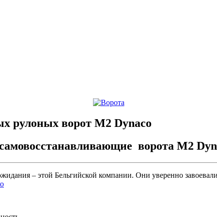
ых рулоных ворот М2 Dynaco
 самовосстанавливающие ворота М2 Dyn
ожидания – этой Бельгийской компании. Они уверенно завоева
нность