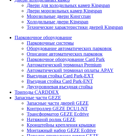
Двери для холодильных камер Kingspan
Двери морозильных камер Kingspan
Морозильные двери Кингспан
Холодильные двери Kingspan
Технические характеристики дверей Kingspan
Парковочное оборудование
Парковочные системы
Оборудование автоматических парковок
Описание автоматических парковок
Парковочное оборудование Card Park
Автоматический терминал Premium
Автоматический терминал оплаты APAY
Выездная стойка Card Park-EXT
Въездная стойка Card Park-ENT
Двухуровневая въездная стойка
Триподы CARDDEX
Запасные части GEZE
Запасные части дверей GEZE
Контроллер GEZE DCU1-NT
Трансформатор GEZE Ecdrive
Натяжной ролик GEZE
Кронштейны крепления крышки
Монтажный набор GEZE Eсdrive
Поводок приводного ремня GEZE