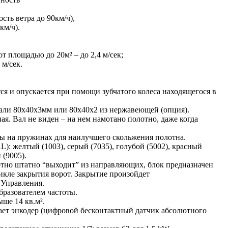
сть ветра до 90км/ч),
км/ч).
 площадью до 20м² – до 2,4 м/сек;
 м/сек.
ся и опускается при помощи зубчатого колеса находящегося в
тали 80x40x3мм или 80х40х2 из нержавеющей (опция).
ая. Вал не виден – на нем намотано полотно, даже когда
ны на пружинах для наилучшего скольжения полотна.
): желтый (1003), серый (7035), голубой (5002), красный
 (9005).
отно штатно “выходит” из направляющих, блок предназначен
кле закрытия ворот. Закрытие произойдет
 Управления.
образователем частоты.
ыше 14 кв.м².
ет энкодер (цифровой бесконтактный датчик абсолютного