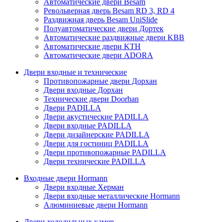
Автоматические двери Besam
Револьверная дверь Besam RD 3, RD 4
Раздвижная дверь Besam UniSlide
Полуавтоматические двери Дортек
Автоматические раздвижные двери KBB
Автоматические двери KTH
Автоматические двери ADORA
Двери входные и технические
Противопожарные двери Дорхан
Двери входные Дорхан
Технические двери Doorhan
Двери PADILLA
Двери акустические PADILLA
Двери входные PADILLA
Двери дизайнерские PADILLA
Двери для гостиниц PADILLA
Двери противопожарные PADILLA
Двери технические PADILLA
Входные двери Hormann
Двери входные Херман
Двери входные металлические Hormann
Алюминиевые двери Hormann
Двери холодильных камер