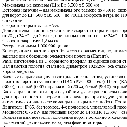
Максимальные размеры (Ш х В): 5,500 x 5,500 мм.
Ветровая нагрузка – для максимального размера до 450Па (скоро
для ворот до Ш4,500 х В5,500 – до 700Па (скорость ветра до 110
Описание
Скорость открытия: 1,2 м/сек
Дополнительная опция: увеличение скорости открытия для ворот
от 20 до 24 м² – до 2 м/сек; при площади ворот свыше 24м² – 1,6
Скорость закрытия: 1,2 м/сек
Ресурс: минимум 1,000,000 циклов.
Конструкция: полотно ворот без жестких элементов, поднимает
зацеплении с боковыми элементами полотна (Патент).
Рама: изготовлена из U-образного профиля из оцинкованной с
Вал намотки полотна: стальной, диаметром 102х2мм, ось стальн
ворота закрыты.
Боковые направляющие: из специального пластика, установле
Полотно ворот: из усиленного ПВХ (PVC 900 гр/м²). Цвета (RAL
(3000), зеленый (6005), оранжевый (2004), белый (9010), черный
Блок заправки полотна: при случайном ударе транспортом пол
для заправки полотна ворот в направляющие при следующем ци
автоматически или после команды на закрытие с любого Поста
Двигатель: IP 65, без тормоза, 4-х полюсной, управляемый пре
Мощность: 0,75 kW для площади ворот до 14 кв.м², 1,5 kW – св
Концевые выключатели: положение ворот постоянно отслежива
положения), расположен на заднем фланце мотора.