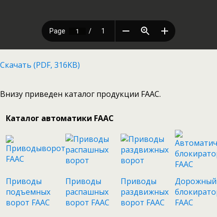
Скачать (PDF, 316KB)
Внизу приведен каталог продукции FAAC.
Каталог автоматики FAAC
Приводы
Приводы
Приводы
Дорожный
подъемных
распашных
раздвижных
блокирато
ворот FAAC
ворот FAAC
ворот FAAC
FAAC